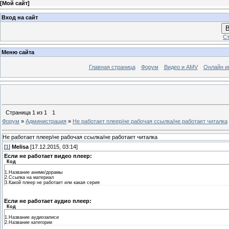
[
Мой сайт
]
Вход на сайт
В
Ст
Меню сайта
Главная страница
Форум
Видео и AMV
Онлайн и
Страница
1
из
1
1
Форум
»
Администрация
»
Не работает плеер/не рабочая ссылка/не работает читалка
Не работает плеер/не рабочая ссылка/не работает читалка
[
1
]
Melisa
[17.12.2015, 03:14]
Если не работает видео плеер:
Код
1.Название аниме/дорамы
2.Ссылка на материал
3.Какой плеер не работает или какая серия
Если не работает аудио плеер:
Код
1.Название аудиозаписи
2.Название категории