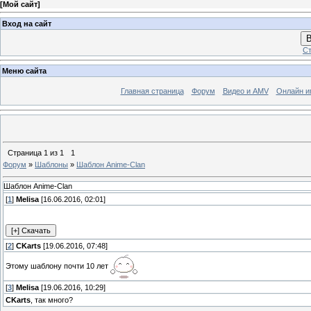
[
Мой сайт
]
Вход на сайт
В
Ст
Меню сайта
Главная страница
Форум
Видео и AMV
Онлайн и
Страница
1
из
1
1
Форум
»
Шаблоны
»
Шаблон Anime-Clan
Шаблон Anime-Clan
[
1
]
Melisa
[16.06.2016, 02:01]
[
2
]
CKarts
[19.06.2016, 07:48]
Этому шаблону почти 10 лет
[
3
]
Melisa
[19.06.2016, 10:29]
CKarts
, так много?