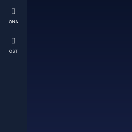
ONA
OST