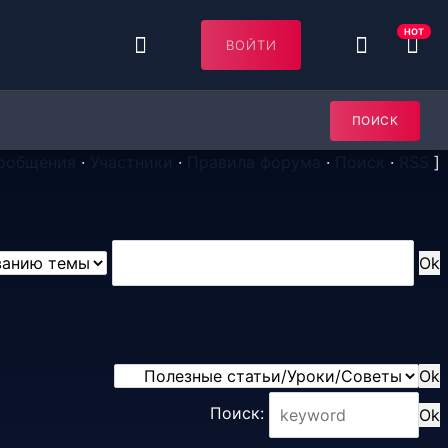
HOT
ВОЙТИ
ПОИСК
ообщения
·
Участники
·
Правила форума
·
Поиск
·
RSS
]
Запомнить меня
ВОЙТИ
Поиск:
Нет аккаунта?
Регистрация